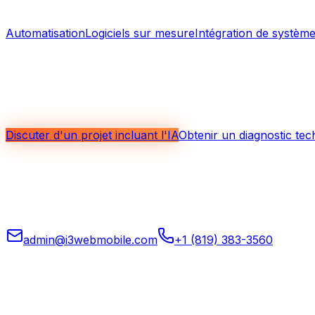
Maillage interne
Automatisation
Logiciels sur mesure
Intégration de systèm
Parlons des usages les plus utiles po
Que vous souhaitiez mieux exploiter vos données, accélére
vous aider à cadrer les usages les plus pertinents.
Discuter d'un projet incluant l'IA
Obtenir un diagnostic te
Applications mobiles, web, logiciels sur mesure, automati
opérations.
admin@i3webmobile.com
+1 (819) 383-3560
Siège social
324 rue des Forges, Local 201 Trois-Rivières (Québec)