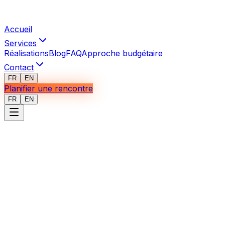
Accueil
Services
Réalisations
Blog
FAQ
Approche budgétaire
Contact
FR
EN
Planifier une rencontre
FR
EN