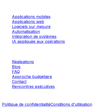
Services
Applications mobiles
Applications web
Logiciels sur mesure
Automatisation
Intégration de systèmes
IA appliquée aux opérations
Entreprise
Réalisations
Blog
FAQ
Approche budgétaire
Contact
Rencontres exécutives
©
2026
I3 WEB MOBILE
·
TOUS DROITS RÉSERVÉS.
Politique de confidentialité
Conditions d'utilisation