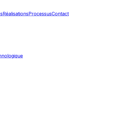
es
Réalisations
Processus
Contact
ur votre contexte
r certains suivis, assister la priorisation ou intégrer des
chnologique
sation, intégration de systèmes et IA appliquée aux opératio
 G9A 2G8 Canada