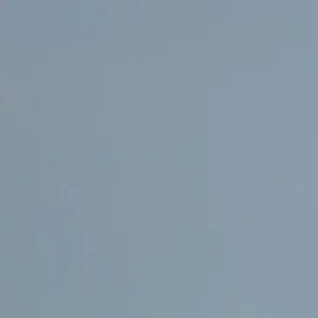
Accueil
Services
Réalisations
Blog
FAQ
Approche budgétaire
Contact
FR
EN
Planifier une rencontre
FR
EN