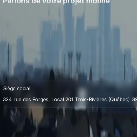
Parlons de votre projet mobile
Que vous souhaitiez remplacer des suivis manuels, amélior
bonne approche.
Discuter de votre projet mobile
Parler à un expert
Applications mobiles, web, logiciels sur mesure, automati
opérations.
admin@i3webmobile.com
+1 (819) 383-3560
Siège social
324 rue des Forges, Local 201 Trois-Rivières (Québec)
Services
Applications mobiles
Applications web