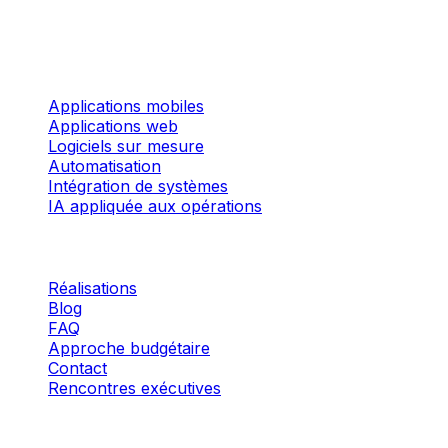
324 rue des Forges, Local 201 Trois-Rivières (Québec)
Services
Applications mobiles
Applications web
Logiciels sur mesure
Automatisation
Intégration de systèmes
IA appliquée aux opérations
Entreprise
Réalisations
Blog
FAQ
Approche budgétaire
Contact
Rencontres exécutives
©
2026
I3 WEB MOBILE
·
TOUS DROITS RÉSERVÉS.