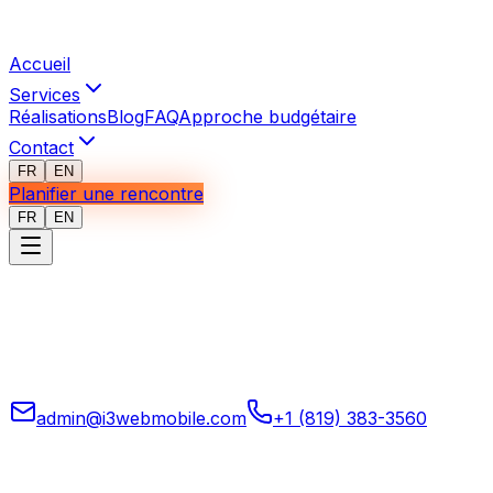
Accueil
Services
Réalisations
Blog
FAQ
Approche budgétaire
Contact
FR
EN
Planifier une rencontre
FR
EN
Applications mobiles, web, logiciels sur mesure, automati
opérations.
admin@i3webmobile.com
+1 (819) 383-3560
Siège social